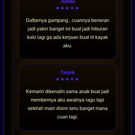
Juwita
★★★★★
Daftarnya gampang , cuannya beneran
jadi yakin banget ini buat jadi hiburan
kalo lagi ga ada kerjaan buat irt kayak
aku.
Tarjok
★★★★★
Kemarin dikenalin sama anak buat jadi
membernya aku awalnya ragu tapi
setelah main disini seru banget mana
cuan lagi.