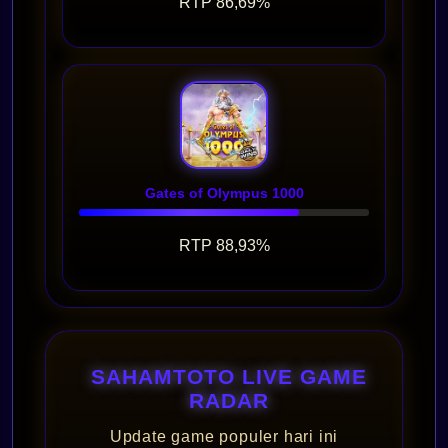
RTP 86,69%
Gates of Olympus 1000
RTP 88,93%
SAHAMTOTO LIVE GAME
RADAR
Update game populer hari ini