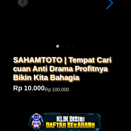
SAHAMTOTO | Tempat Cari
cuan Anti Drama Profitnya
Bikin Kita Bahagia
Rp 10.000
Translation
Translation
Rp 100.000
missing:
missing:
en.products.general.regular_price
en.products.general.sale_price