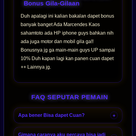
Bonus Gila-Gilaan
Duh apalagi ini kalian bakalan dapet bonus
banyak banget Ada Marcendes Kaos
sahamtoto ada HP iphone guys bahkan nih
ada juga motor dan mobil gila ga!!
Bonusnya jg ga main-main guys UP sampai
10% Duh kapan lagi kan panen cuan dapet
++ Lainnya jg.
FAQ SEPUTAR PEMAIN
Apa bener Bisa dapet Cuan?
Gimana caranya aku percaya bisa jadi