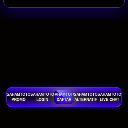
SAHAMTOTO
SAHAMTOTO
SAHAMTOTO
SAHAMTOTO
SAHAMTOTO
PROMO
LOGIN
DAFTAR
ALTERNATIF
LIVE CHAT